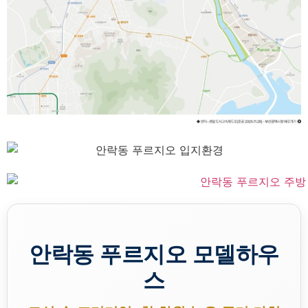
안락동 푸르지오
모델하우
스