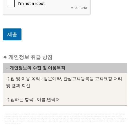
제출
※ 개인정보 취급 방침
– 개인정보의 수집 및 이용목적
수집 및 이용 목적 : 방문예약, 관심고객등록등 고객요청 처리
및 결과 회신
수집하는 항목 : 이름,연락처
보유 기간 : 처리 후 바로 삭제
본 페이지는 #모델하우스시간 #모델하우스오픈시간 #모델하우스운영시간 #모델하우스예약 #방문예약 #견본주택 #홍보관 #분양가 #분양 #미분양 #대표번호 #계약조건 #잔여세대 #입주일 #
입주날짜 #오픈 #운영 #줍줍 #위치주소 #오픈시간 #운영시간 #방문후기 #모하 #청약 #평면도 #평형대 #선착순 #펜트하우스 #1순위 #특별공급 #혜택 #회사보유분 #후기 #주차장 #5O99
#5099 #드림스 #드림즈 #고은애 #나애리 #오방순 #양기리 #김하린 #독고진 #김삼순 #도봉순 #공심이 #봉사월 #백만송 #고백주 #진설아 #방울이 #별빛나 #설아린 #채하늘 #비나리 #해솔빛 #
달보라 #송편돌 #이태백 #한강수 #오로라 #옥분이 #덕배씨 #말숙이 #금자씨 #말자씨 #칠복이 #구돌이 #진도진 #강태주 #장보라 #민하율 #서리안 등 주택 관련 주요 키워드 기반 정보 제공을 목
적으로 구성되어 있습니다.
*개인정보 수집 및 이용 동의서*